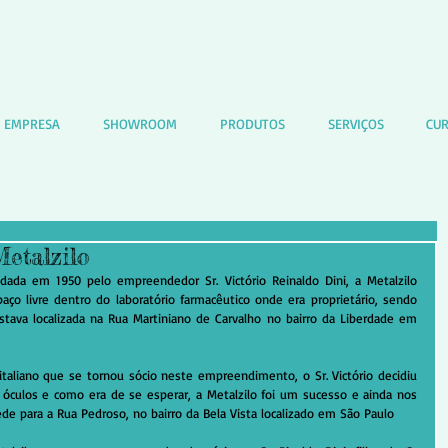
 EMPRESA
SHOWROOM
PRODUTOS
SERVIÇOS
CUR
Metalzilo
ndada em 1950 pelo empreendedor Sr. Victório Reinaldo Dini, a Metalzilo 
ço livre dentro do laboratório farmacêutico onde era proprietário, sendo 
tava localizada na Rua Martiniano de Carvalho no bairro da Liberdade em 
italiano que se tornou sócio neste empreendimento, o Sr. Victório decidiu 
 óculos e como era de se esperar, a Metalzilo foi um sucesso e ainda nos 
ede para a Rua Pedroso, no bairro da Bela Vista localizado em São Paulo