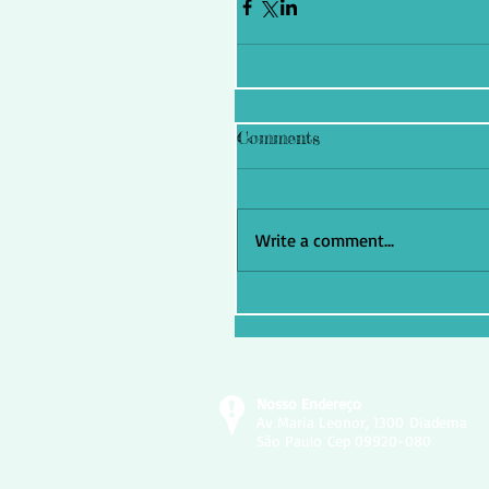
Comments
Write a comment...
Nosso Endereço
Av Maria Leonor, 1300
Diadema
São Paulo
Cep 09920-080