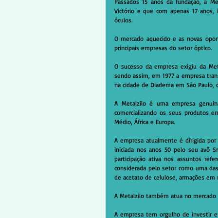
Passados 15 anos da fundação, a Met
Victório e que com apenas 17 anos, 
óculos.
O mercado aquecido e as novas oportu
principais empresas do setor óptico.
O sucesso da empresa exigiu da Metal
sendo assim, em 1977 a empresa transf
na cidade de Diadema em São Paulo, 
A Metalzilo é uma empresa genuina
comercializando os seus produtos em 
Médio, África e Europa.
A empresa atualmente é dirigida por 
iniciada nos anos 50 pelo seu avô S
participação ativa nos assuntos refe
considerada pelo setor como uma das
de acetato de celulose, armações em m
A Metalzilo também atua no mercado c
A empresa tem orgulho de investir e