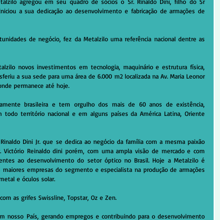
alzilo agregou em seu quadro de sócios o Sr. Rinaldo Dini, filho do Sr 
iniciou a sua dedicação ao desenvolvimento e fabricação de armações de 
nidades de negócio, fez da Metalzilo uma referência nacional dentre as 
zilo novos investimentos em tecnologia, maquinário e estrutura física, 
eriu a sua sede para uma área de 6.000 m2 localizada na Av. Maria Leonor 
onde permanece até hoje.
mente brasileira e tem orgulho dos mais de 60 anos de existência, 
todo território nacional e em alguns países da América Latina, Oriente 
Rinaldo Dini Jr. que se dedica ao negócio da família com a mesma paixão 
r. Victório Reinaldo dini porém, com uma ampla visão de mercado e com 
rentes ao desenvolvimento do setor óptico no Brasil. Hoje a Metalzilo é 
 maiores empresas do segmento e especialista na produção de armações 
etal e óculos solar.
om as grifes Swissline, Topstar, Oz e Zen.
m nosso País, gerando empregos e contribuindo para o desenvolvimento 