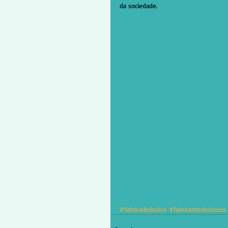
da sociedade.
#fabricadeóculos
#fabricantedeóculos