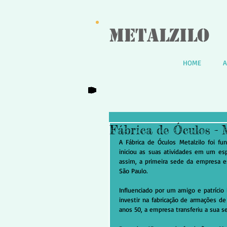
Metalzilo
HOME
A
Fábrica de Óculos - 
A Fábrica de Óculos Metalzilo foi fu
iniciou as suas atividades em um espa
assim, a primeira sede da empresa es
São Paulo.
Influenciado por um amigo e patrício 
investir na fabricação de armações de
anos 50, a empresa transferiu a sua s